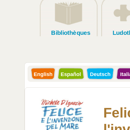
Bibliothèques
Ludot
English
Español
Deutsch
Ital
Feli
l'in