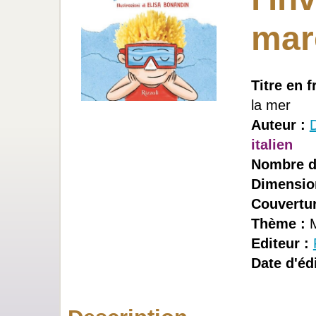
mar
Titre en f
la mer
Auteur :
D
italien
Nombre d
Dimensio
Couvertur
Thème :
M
Editeur :
Date d'édi