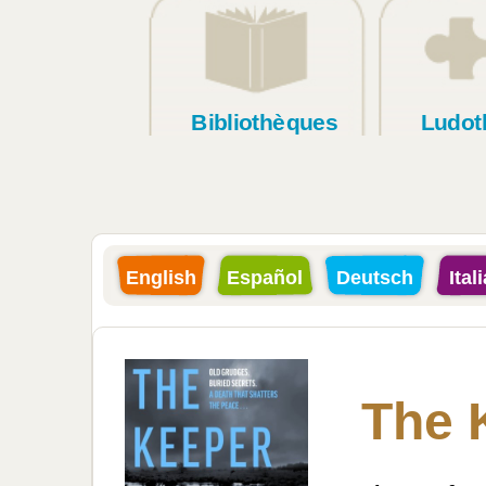
Bibliothèques
Ludot
English
Español
Deutsch
Ital
The 