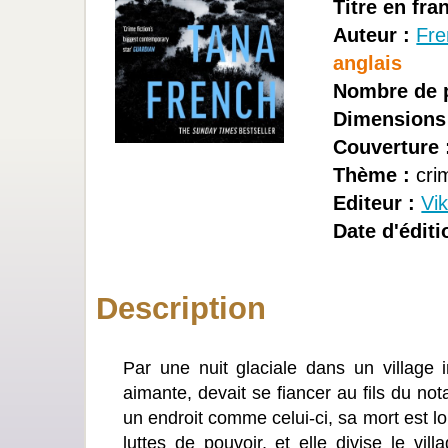
Titre en fra
Auteur :
Fre
anglais
Nombre de 
Dimensions
Couverture 
Thème :
crim
Editeur :
Vik
Date d'éditi
Description
Par une nuit glaciale dans un village i
aimante, devait se fiancer au fils du not
un endroit comme celui-ci, sa mort est l
luttes de pouvoir, et elle divise le vi