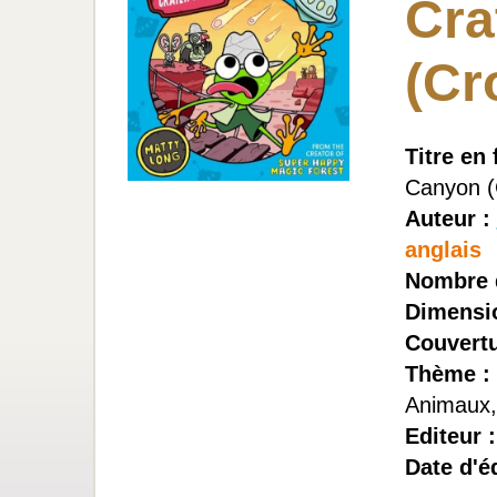
Cra
(Cr
Titre en 
Canyon (
Auteur :
anglais
Nombre 
Dimensi
Couvertu
Thème :
Animaux,
Editeur 
Date d'éd