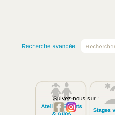
Recherche avancée
Suivez-nous sur :
Ateliers Enfants
Stages 
& Ados