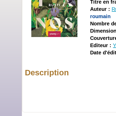
Titre en fr
Auteur :
R
roumain
Nombre de
Dimension
Couverture
Editeur :
Y
Date d'édi
Description