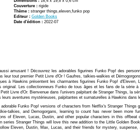
Dimensions :
16,4 x 19,8 x 0,6 cm
Couverture :
rigide
Thème :
stranger things,eleven,funko pop
Editeur :
Golden Books
Date d'édition :
2022-07
aussi amusant ! Découvrez les adorables figurines Funko Pop! des personna
leur tout premier Petit Livre d'Or ! Gaufres, talkies-walkies et Démogorgons
ques à Hawkins présentent les charmantes figurines Funko Pop! d'Eleven, L
 original. Les collectionneurs Funko de tous âges et les fans de la série à
 Petit Livre d'Or. Bienvenue dans l'univers palpitant de Stranger Things, la sé
 leurs aventures mystérieuses, palpitantes et surnaturelles à Hawkins dans 
dorable Funko Pop! versions of characters from Netflix's Stranger Things go 
walkie-talkies, and Demogorgans, learning to count has never been more 
ns of Eleven, Lucas, Dustin, and other popular characters in this offbeat c
on series Stranger Things will love this new addition to the Little Golden Book
 Follow Eleven, Dustin, Max, Lucas, and their friends for mystery, suspense