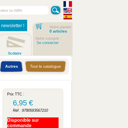
 newsletter !
Votre panier
0 articles
Votre compte :
Se connecter
Scolaire
Autres
Tout le catalogue
Prix TTC :
6,95 €
Réf. :9780593567210
Disponible sur
commande