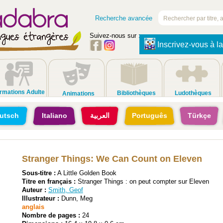
Recherche avancée
Suivez-nous sur :
Inscrivez-vous à la
rmations Adulte
Bibliothèques
Ludothèques
Animations
utsch
Italiano
العربية
Português
Türkçe
Stranger Things: We Can Count on Eleven
Sous-titre :
A Little Golden Book
Titre en français :
Stranger Things : on peut compter sur Eleven
Auteur :
Smith, Geof
Illustrateur :
Dunn, Meg
anglais
Nombre de pages :
24