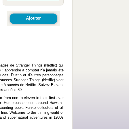
Ajouter
ges de Stranger Things (Netflix) qui
 : apprendre à compter n'a jamais été
ucas, Dustin et d'autres personnages
 succès Stranger Things (Netflix) vont
rie à succès de Netflix. Suivez Eleven,
les années 80.
from one to eleven in their first-ever
fun. Humorous scenes around Hawkins
ounting book. Funko collectors of all
 line. Welcome to the thrilling world of
, and supernatural adventures in 1980s