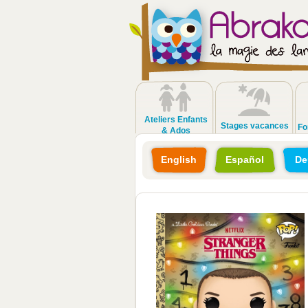
Ateliers Enfants
Stages vacances
Fo
& Ados
English
Español
De