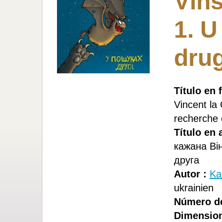
Vіns
1. 
dru
Título en 
Vincent la 
recherche 
Título en 
кажана Ві
друга
Autor :
Ka
ukrainien
Número de
Dimension