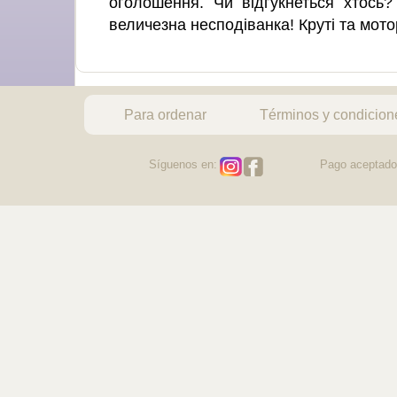
оголошення. Чи відгукнеться хтось
величезна несподіванка! Круті та мот
Para ordenar
Términos y condicion
Síguenos en:
Pago aceptado