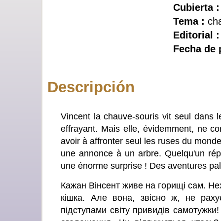
Cubierta :
Tema :
cha
Editorial 
Fecha de 
Descripción
Vincent la chauve-souris vit seul dans l
effrayant. Mais elle, évidemment, ne c
avoir à affronter seul les ruses du mond
une annonce à un arbre. Quelqu'un répo
une énorme surprise ! Des aventures palp
Кажан Вінсент живе на горищі сам. Не
кішка. Але вона, звісно ж, не раху
підступами світу привидів самотужки