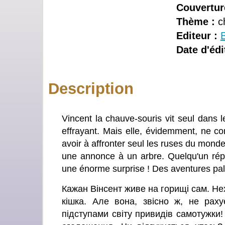
Couvertur
Thème :
ch
Editeur :
Date d'édi
Description
Vincent la chauve-souris vit seul dans l
effrayant. Mais elle, évidemment, ne c
avoir à affronter seul les ruses du mond
une annonce à un arbre. Quelqu'un répo
une énorme surprise ! Des aventures palp
Кажан Вінсент живе на горищі сам. Не
кішка. Але вона, звісно ж, не раху
підступами світу привидів самотужки