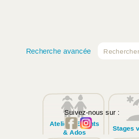
Recherche avancée
Suivez-nous sur :
Ateliers Enfants
Stages 
& Ados