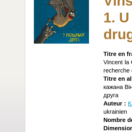
Vіns
1. 
dru
Titre en f
Vincent la 
recherche 
Titre en a
кажана Ві
друга
Auteur :
K
ukrainien
Nombre de
Dimension