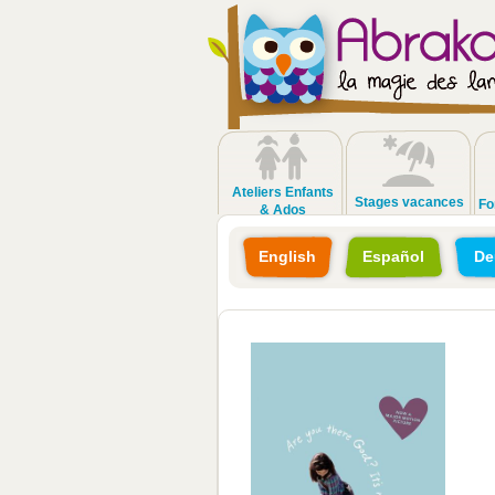
Ateliers Enfants
Stages vacances
Fo
& Ados
English
Español
De