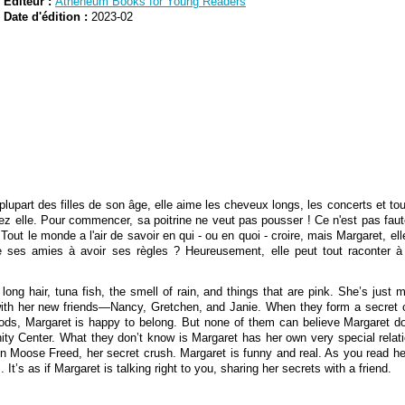
Editeur :
Atheneum Books for Young Readers
Date d'édition :
2023-02
upart des filles de son âge, elle aime les cheveux longs, les concerts et tout
 elle. Pour commencer, sa poitrine ne veut pas pousser ! Ce n'est pas faute 
. Tout le monde a l'air de savoir en qui - ou en quoi - croire, mais Margaret, el
 de ses amies à avoir ses règles ? Heureusement, elle peut tout raconter à 
long hair, tuna fish, the smell of rain, and things that are pink. She’s jus
with her new friends—Nancy, Gretchen, and Janie. When they form a secret cl
eriods, Margaret is happy to belong. But none of them can believe Margaret doe
ty Center. What they don’t know is Margaret has her own very special relat
n Moose Freed, her secret crush. Margaret is funny and real. As you read he
. It’s as if Margaret is talking right to you, sharing her secrets with a friend.