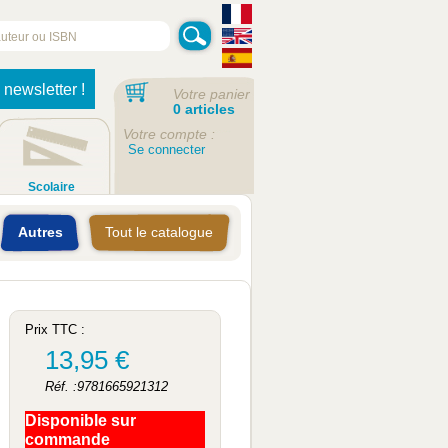
 newsletter !
Votre panier
0 articles
Votre compte :
Se connecter
Scolaire
Autres
Tout le catalogue
Prix TTC :
13,95 €
Réf. :9781665921312
Disponible sur
commande