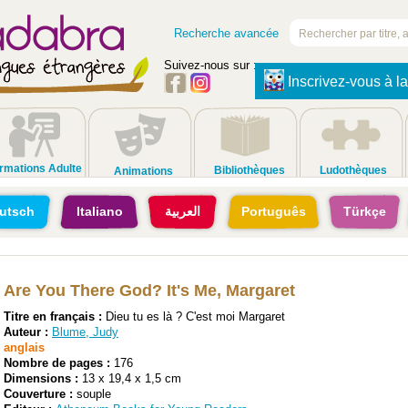
Recherche avancée
Suivez-nous sur :
Inscrivez-vous à la
rmations Adulte
Bibliothèques
Ludothèques
Animations
utsch
Italiano
العربية
Português
Türkçe
Are You There God? It's Me, Margaret
Titre en français :
Dieu tu es là ? C'est moi Margaret
Auteur :
Blume, Judy
anglais
Nombre de pages :
176
Dimensions :
13 x 19,4 x 1,5 cm
Couverture :
souple