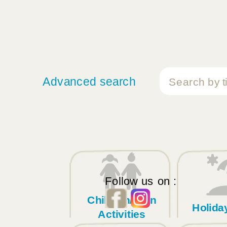
Advanced search
Follow us on :
Children/Teen
Holid
Activities