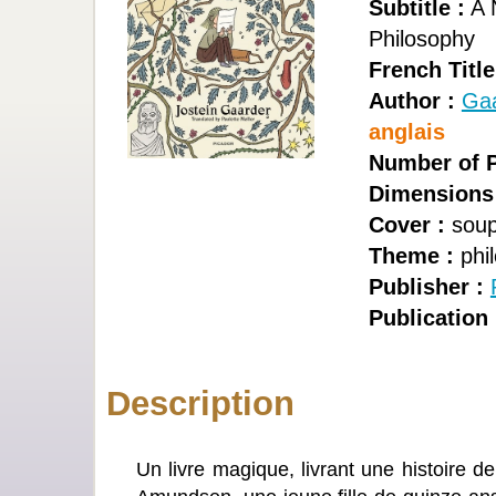
Subtitle :
A N
Philosophy
French Title
Author :
Gaa
anglais
Number of P
Dimensions
Cover :
soup
Theme :
phi
Publisher :
Publication 
Description
Un livre magique, livrant une histoire 