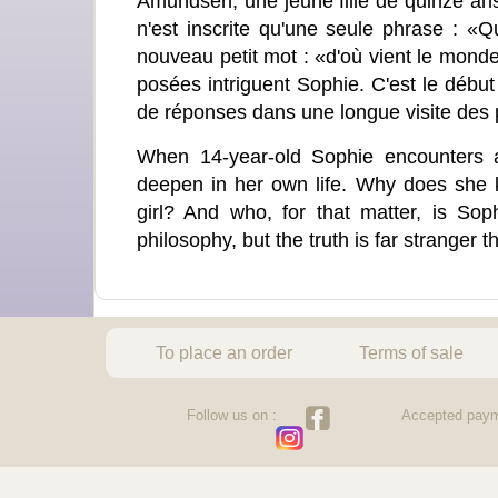
Amundsen, une jeune fille de quinze ans,
n'est inscrite qu'une seule phrase : «Q
nouveau petit mot : «d'où vient le monde
posées intriguent Sophie. C'est le début
de réponses dans une longue visite des pr
When 14-year-old Sophie encounters a
deepen in her own life. Why does she k
girl? And who, for that matter, is So
philosophy, but the truth is far stranger
To place an order
Terms of sale
Follow us on :
Accepted paym