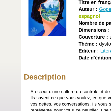
Titre en franç
Auteur :
Gope
espagnol
Nombre de pa
Dimensions :
Couverture :
s
Thème :
dysto
Editeur :
Lite
Date d'édition
Description
Au cœur d'une culture du contrôle et de
Ils savent ce que vous voulez, ce que v
vos dettes, vos conversations. Ils vous su
représente pour vous ce peuplier, une