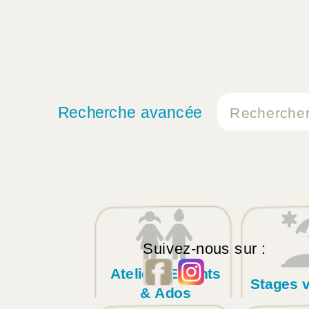
Recherche avancée
Suivez-nous sur :
Ateliers Enfants
Stages 
& Ados