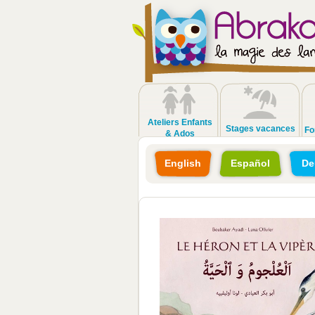
Ateliers Enfants
Stages vacances
Fo
& Ados
English
Español
De