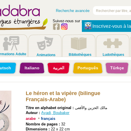
Recherche avancée
Suivez-nous sur :
Inscrivez-vous à la
rmations Adulte
Bibliothèques
Ludothèques
Animations
utsch
Italiano
العربية
Português
Türkçe
Le héron et la vipère (bilingue
Français-Arabe)
Titre en alphabet original :
مالك الحزين والأفعى
Auteur :
Ayadi, Boubaker
•
arabe
français
Nombre de pages :
32
Dimensions :
22 x 22 cm