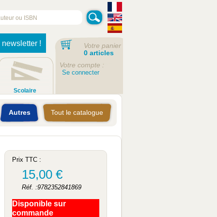
 newsletter !
Votre panier
0 articles
Votre compte :
Se connecter
Scolaire
Autres
Tout le catalogue
Prix TTC :
15,00 €
Réf. :9782352841869
Disponible sur
commande