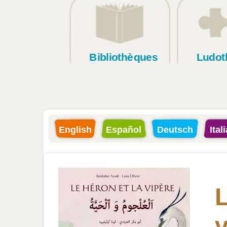
Bibliothèques
Ludot
English
Español
Deutsch
Ital
L