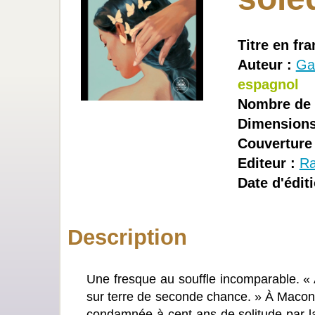
Titre en fra
Auteur :
Ga
espagnol
Nombre de 
Dimensions
Couverture 
Editeur :
R
Date d'éditi
Description
Une fresque au souffle incomparable. « 
sur terre de seconde chance. » À Macondo,
condamnée à cent ans de solitude par la