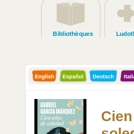
Bibliothèques
Ludot
English
Español
Deutsch
Ital
Cien
sole