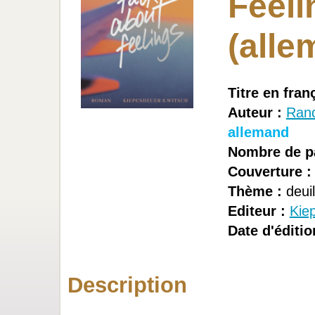
Feeli
(alle
Titre en fran
Auteur :
Rand
allemand
Nombre de p
Couverture :
Thème :
deuil
Editeur :
Kie
Date d'éditio
Description