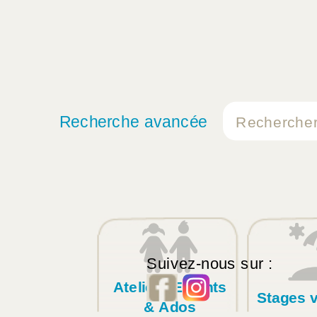
Recherche avancée
Suivez-nous sur :
Ateliers Enfants
Stages 
& Ados