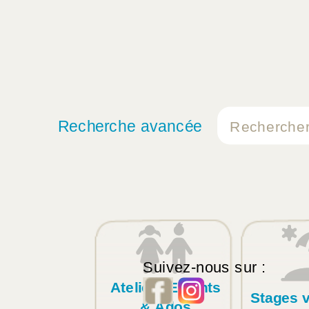
Recherche avancée
Suivez-nous sur :
Ateliers Enfants
Stages 
& Ados