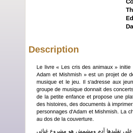
Co
Th
Ed
Da
Description
Le livre « Les cris des animaux » initie 
Adam et Mishmish » est un projet de de
musique et le jeu. Il s'adresse aux j
groupe de musique donnait des concerts et
de la petite enfance et propose une p
des histoires, des documents à imprimer
personnages d'Adam et Mishmish. La cha
au dos de la couverture.
ه على تقليدها آدم ومشمش هو مشروع غنائي