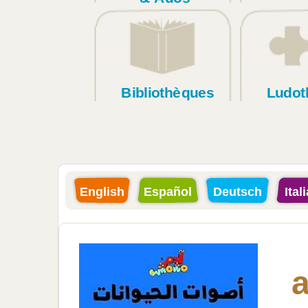
Bibliothèques
Ludot
English
Español
Deutsch
Ital