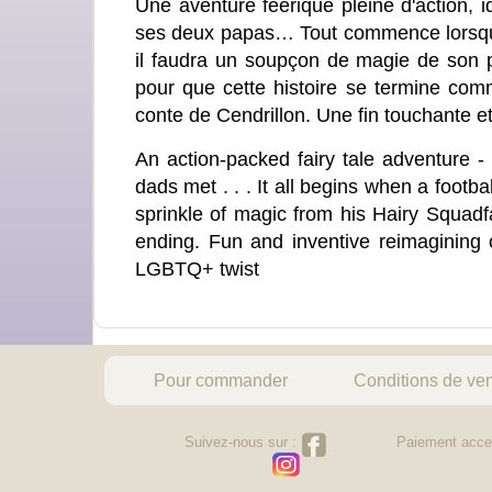
Une aventure féérique pleine d'action, i
ses deux papas… Tout commence lorsqu'u
il faudra un soupçon de magie de son p
pour que cette histoire se termine com
conte de Cendrillon. Une fin touchante
An action-packed fairy tale adventure - 
dads met . . . It all begins when a footbal
sprinkle of magic from his Hairy Squadfath
ending. Fun and inventive reimagining o
LGBTQ+ twist
Pour commander
Conditions de ve
Suivez-nous sur :
Paiement acce