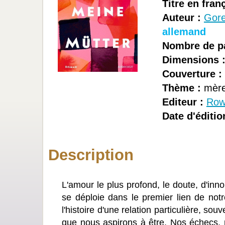
Titre en franç
Auteur :
Gore
allemand
Nombre de p
Dimensions 
Couverture :
Thème :
mère
Editeur :
Row
Date d'éditio
Description
L'amour le plus profond, le doute, d'in
se déploie dans le premier lien de not
l'histoire d'une relation particulière, s
que nous aspirons à être. Nos échecs,