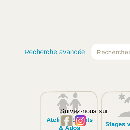
Recherche avancée
Suivez-nous sur :
Ateliers Enfants
Stages 
& Ados