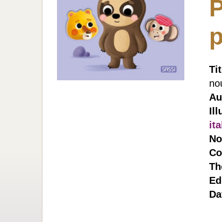
Ti
no
Au
Ill
ita
No
Co
Th
Ed
Da