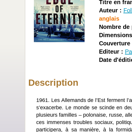
Titre en fra
Auteur :
Fol
anglais
Nombre de 
Dimensions
Couverture 
Editeur :
Pa
Date d'éditi
Description
1961. Les Allemands de l’Est ferment l’a
s’exacerbe. Le monde se scinde en deux 
plusieurs familles – polonaise, russe, a
ces immenses troubles sociaux, politi
participera, à sa manière, à la formi