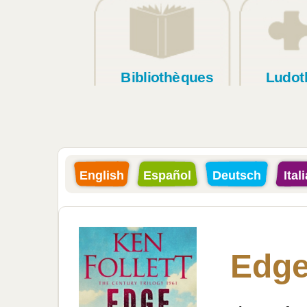
Bibliothèques
Ludot
English
Español
Deutsch
Ital
Edge