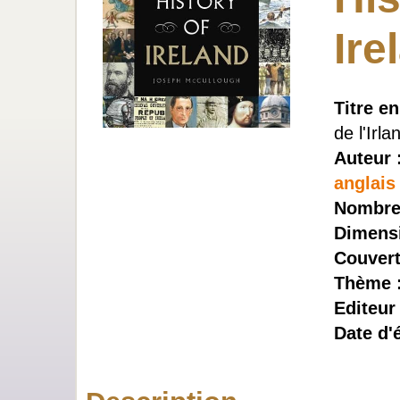
Ire
Titre en
de l'Irla
Auteur 
anglais
Nombre
Dimensi
Couvert
Thème 
Editeur
Date d'é