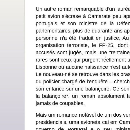
Un autre roman remarquable d'un lauréat 
petit avion s'écrase à Camarate peu ap
portugais et son ministre de la Défen
parlementaires, plus de quarante ans après
personne n'a été traduit en justice. 
organisation terroriste, le FP-25, don
accusés sont jugés, mais une trentaine
rares sont ceux qui purgent réellement u
Lisbonne où aucune naissance n'est auto
Le nouveau-né se retrouve dans les bras
du policier chargé de l'enquête – cherc
son enfance sur une balançoire. Ce sont 
la balançoire*, un roman absolument fas
jamais de coupables.
Mais um romance notável de um dos ven
presidenciais, uma avioneta cai em Cama
governo de Portugal e o seu minis