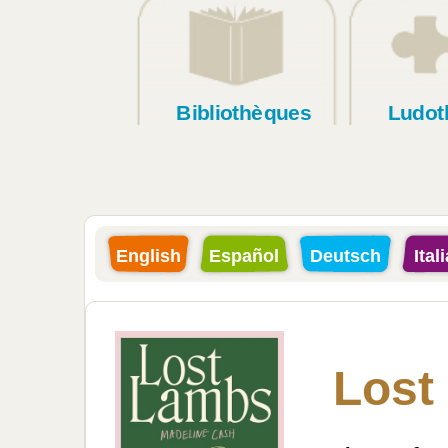
Bibliothèques
Ludot
English
Español
Deutsch
Ital
Lost