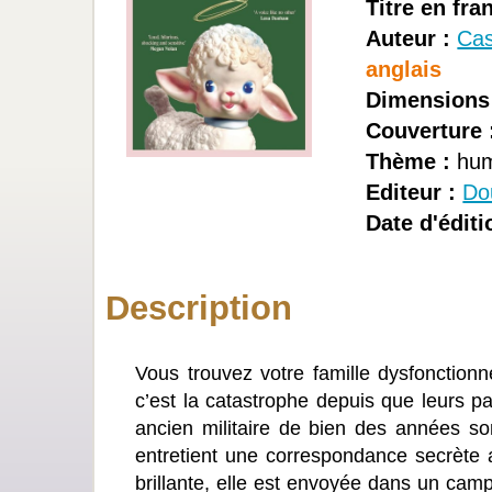
Titre en fra
Auteur :
Cas
anglais
Dimensions
Couverture 
Thème :
hum
Editeur :
Do
Date d'éditi
Description
Vous trouvez votre famille dysfonctionne
c’est la catastrophe depuis que leurs pa
ancien militaire de bien des années s
entretient une correspondance secrète a
brillante, elle est envoyée dans un camp