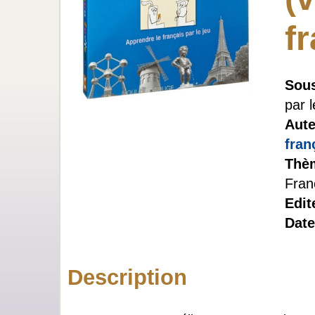
f
Sous
par l
Aute
fran
Thè
Fran
Edit
Date
Description