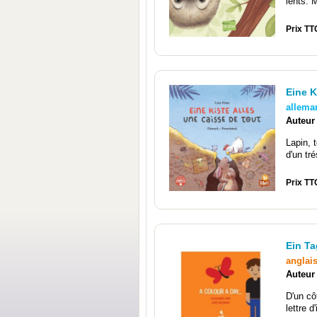
lents. 
Prix TT
Eine K
allema
Auteur
Lapin, 
d'un tré
Prix TT
Ein Ta
anglai
Auteur
D'un cô
lettre d