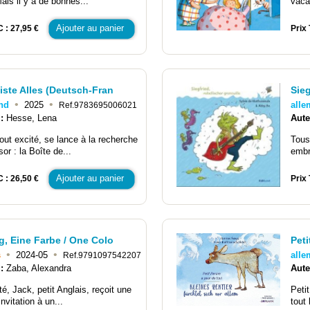
Mais il y a de bonnes...
vaca
Ajouter au panier
C : 27,95 €
Prix 
iste Alles (Deutsch-Fran
Sieg
•
•
nd
2025
all
Ref.9783695006021
 :
Hesse, Lena
Aute
tout excité, se lance à la recherche
Tous
sor : la Boîte de...
embra
Ajouter au panier
C : 26,50 €
Prix 
g, Eine Farbe / One Colo
Peti
•
•
s
2024-05
all
Ref.9791097542207
 :
Zaba, Alexandra
Aute
té, Jack, petit Anglais, reçoit une
Peti
'invitation à un...
tout