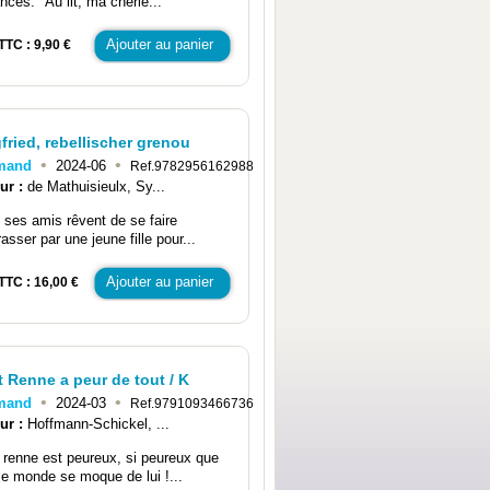
nces. "Au lit, ma chérie...
Ajouter au panier
TTC : 9,90 €
fried, rebellischer grenou
•
•
emand
2024-06
Ref.9782956162988
ur :
de Mathuisieulx, Sy...
 ses amis rêvent de se faire
sser par une jeune fille pour...
Ajouter au panier
TTC : 16,00 €
t Renne a peur de tout / K
•
•
emand
2024-03
Ref.9791093466736
ur :
Hoffmann-Schickel, ...
t renne est peureux, si peureux que
 le monde se moque de lui !...