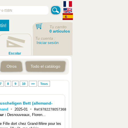
tín!
Tu carrito
0 artículos
Tu cuenta :
Iniciar sesión
Escolar
Otros
Todo el catálogo
7
8
9
10
>>
Tous
kuscheligen Bett (allemand-
•
•
emand
2025-01
Ref.9782278057368
ur :
Desnouveaux, Floren...
te Fille dort chez Grand-Mère pour les