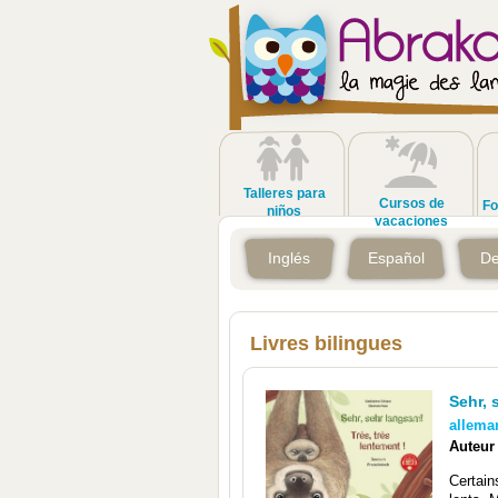
Talleres para
Cursos de
Fo
niños
vacaciones
Inglés
Español
De
Livres bilingues
Sehr, 
allema
Auteur
Certain