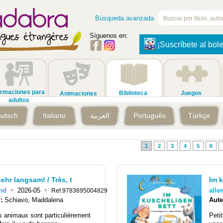
Búsqueda avanzada
Síguenos en:
¡Suscríbete al bole
rmaciones para
Biblioteca
Juegos
Animaciones
adultos
utsch
Italiano
العربية
Português
Türkçe
1
2
3
4
5
6
sehr langsam! / Très, t
Im 
•
•
nd
2026-05
all
Ref.9783695004829
 :
Schiavo, Maddalena
Aute
s animaux sont particulièrement
Peti