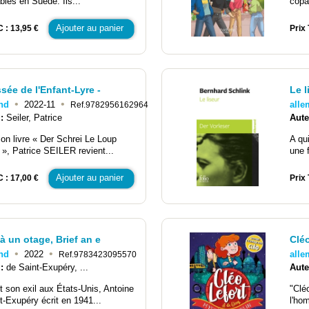
ables en Suède. Ils...
copa
Ajouter au panier
C : 13,95 €
Prix 
sée de l'Enfant-Lyre -
Le l
•
•
nd
2022-11
all
Ref.9782956162964
 :
Seiler, Patrice
Aute
on livre « Der Schrei Le Loup
A qu
 », Patrice SEILER revient...
une 
Ajouter au panier
C : 17,00 €
Prix 
 à un otage, Brief an e
Cléo
•
•
nd
2022
all
Ref.9783423095570
 :
de Saint-Exupéry, ...
Aute
 son exil aux États-Unis, Antoine
"Clé
t-Exupéry écrit en 1941...
l'ho