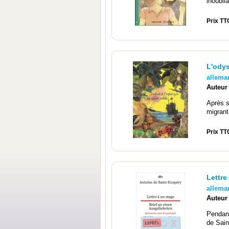
inoubli
Prix TT
L'odys
allema
Auteur
Après s
migrant
Prix TT
Lettre
allema
Auteur
Pendant
de Sain