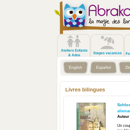
Ateliers Enfants
Stages vacances
Fo
& Ados
English
Español
De
Livres bilingues
Schlo
allema
Auteur
Un cou