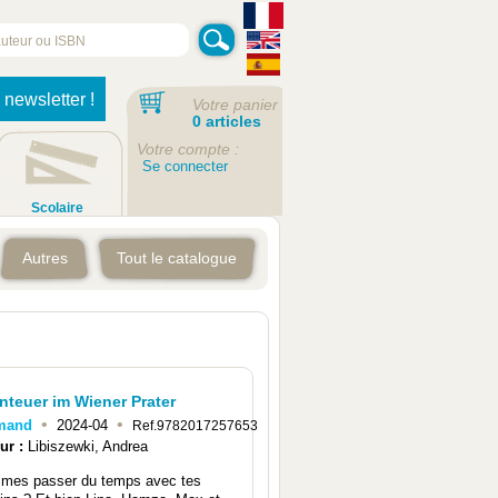
 newsletter !
Votre panier
0 articles
Votre compte :
Se connecter
Scolaire
Autres
Tout le catalogue
nteuer im Wiener Prater
•
•
emand
2024-04
Ref.9782017257653
ur :
Libiszewki, Andrea
imes passer du temps avec tes