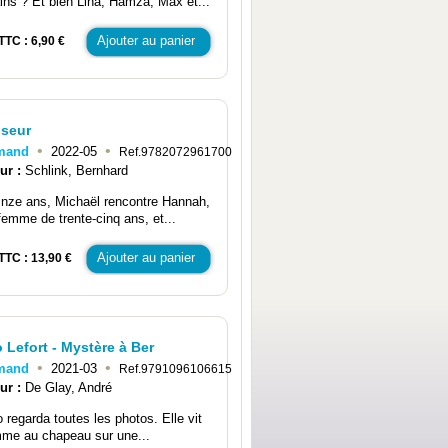
ins ? Et bien Lina, Hamza, Max et...
Ajouter au panier
TTC : 6,90 €
iseur
•
•
emand
2022-05
Ref.9782072961700
ur :
Schlink, Bernhard
inze ans, Michaël rencontre Hannah,
femme de trente-cinq ans, et...
Ajouter au panier
TTC : 13,90 €
 Lefort - Mystère à Ber
•
•
emand
2021-03
Ref.9791096106615
ur :
De Glay, André
o regarda toutes les photos. Elle vit
mme au chapeau sur une...