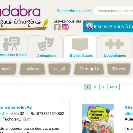
Recherche avancée
Suivez-nous sur :
Inscrivez-vous à la
rmations Adulte
Bibliothèques
Ludothèques
Animations
utsch
Italiano
العربية
Português
Türkçe
1
2
3
Tous
ss Gripsholm A2
Abe
•
•
nd
2025-02
all
Ref.9788853624802
 :
Tucholsky, Kurt
Aute
ple amoureux passe des vacances
Tu a