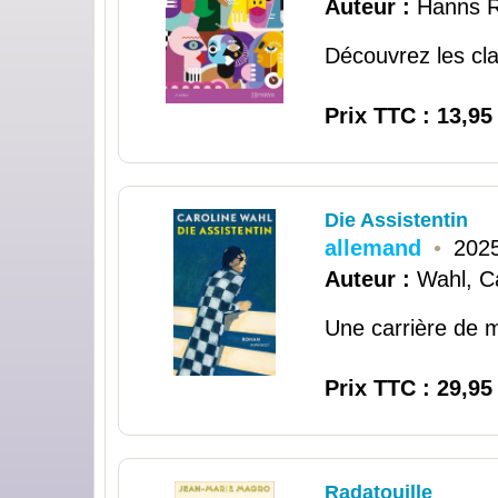
Auteur :
Hanns R
Découvrez les clas
Prix TTC : 13,95
Die Assistentin
allemand
•
2025
Auteur :
Wahl, C
Une carrière de mu
Prix TTC : 29,95
Radatouille