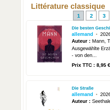
Littérature classique
1
2
3
Die besten Gesch
allemand
•
2026
Auteur :
Mann, 
Ausgewählte Erz
- von den...
Prix TTC : 8,95 
Die Straße
allemand
•
2026
Auteur :
Seethal