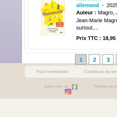
allemand
•
2025
Auteur :
Magro, 
Jean-Marie Magro
surtout,...
Prix TTC : 18,95
1
2
3
Pour commander
Conditions de ve
Suivez-nous sur :
Paiement acce