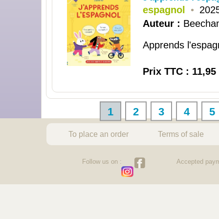
espagnol
•
2025
Auteur :
Beecham
Apprends l'espagn
Prix TTC : 11,95
1
2
3
4
5
To place an order
Terms of sale
Follow us on :
Accepted paym