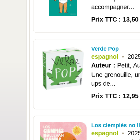
accompagner...
Prix TTC : 13,50
Verde Pop
espagnol
•
2025
Auteur :
Petit, A
Une grenouille, u
ups de...
Prix TTC : 12,95
Los ciempiés no l
espagnol
•
2025