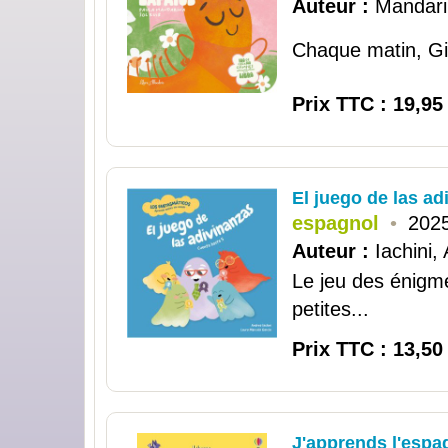
Auteur :
Mandari
Chaque matin, Gin
Prix TTC : 19,95
El juego de las ad
espagnol
•
2025
Auteur :
Iachini,
Le jeu des énigmes
petites...
Prix TTC : 13,50
J'apprends l'espa