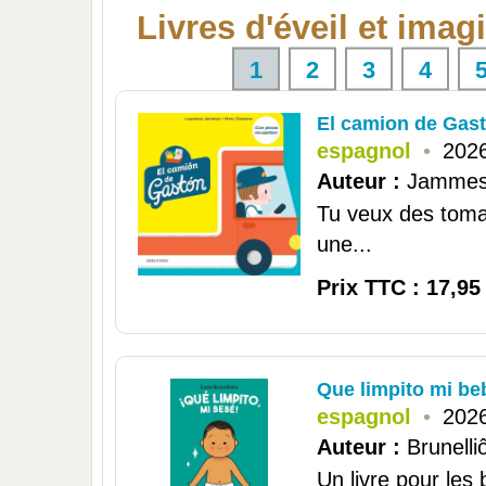
Livres d'éveil et imag
1
2
3
4
El camion de Gas
espagnol
•
2026
Auteur :
Jammes
Tu veux des tomat
une...
Prix TTC : 17,95
Que limpito mi be
espagnol
•
2026
Auteur :
Brunelli
Un livre pour les