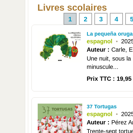
Livres scolaires
1
2
3
4
La pequeña oruga
espagnol
•
2025
Auteur :
Carle, E
Une nuit, sous la
minuscule...
Prix TTC : 19,95
37 Tortugas
espagnol
•
2025
Auteur :
Pérez A
Trente-sept tortu