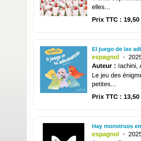
elles...
Prix TTC : 19,50
El juego de las ad
espagnol
•
2025
Auteur :
Iachini,
Le jeu des énigmes
petites...
Prix TTC : 13,50
Hay monstruos en
espagnol
•
2025