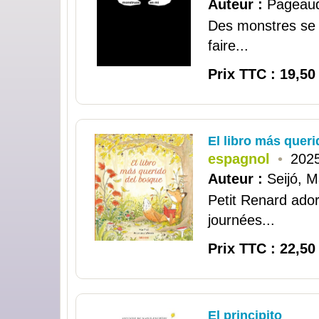
Auteur :
Pageaud
Des monstres se c
faire...
Prix TTC : 19,50
El libro más quer
espagnol
•
2025
Auteur :
Seijó, M
Petit Renard adore
journées...
Prix TTC : 22,50
El principito