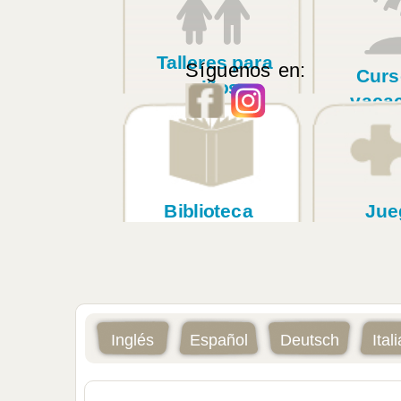
Talleres para
Síguenos en:
Curs
niños
vaca
Biblioteca
Jue
Inglés
Español
Deutsch
Ital