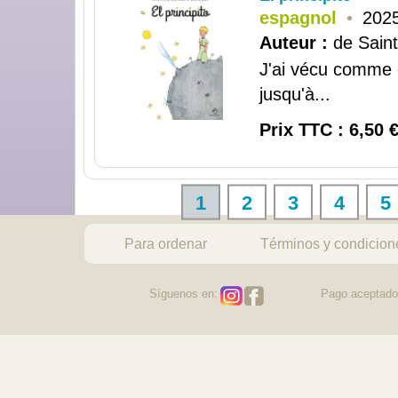
espagnol
•
2025
Auteur :
de Saint
J'ai vécu comme ç
jusqu'à...
Prix TTC : 6,50 
1
2
3
4
5
Para ordenar
Términos y condicion
Síguenos en:
Pago aceptado