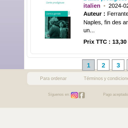
italien
•
2024-0
Auteur :
Ferrant
Naples, fin des a
un...
Prix TTC : 13,30
1
2
3
Para ordenar
Términos y condicion
Síguenos en:
Pago aceptado