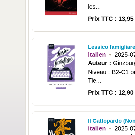
les...
Prix TTC : 13,95
Lessico famigliare
italien
•
2025-0
Auteur :
Ginzburg
Niveau : B2-C1 o
Tle...
Prix TTC : 12,90
Il Gattopardo (Non
italien
•
2025-0