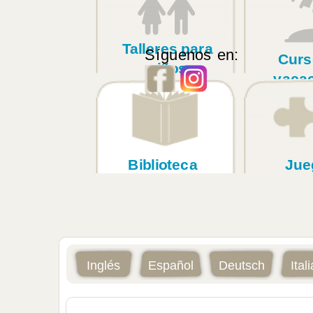
Talleres para
Síguenos en:
Curs
niños
vaca
Biblioteca
Jue
Inglés
Español
Deutsch
Ital