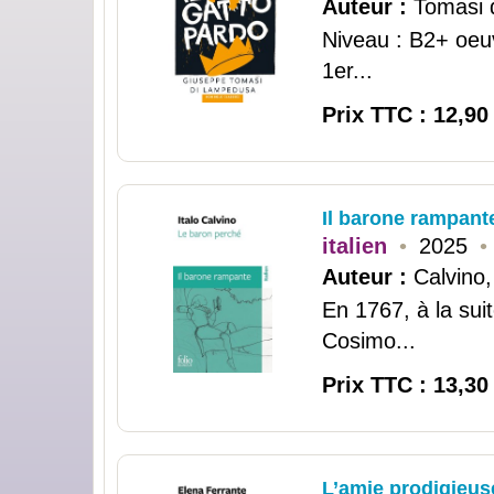
Auteur :
Tomasi 
Niveau : B2+ oeu
1er...
Prix TTC : 12,90
Il barone rampant
italien
•
2025
•
Auteur :
Calvino,
En 1767, à la sui
Cosimo...
Prix TTC : 13,30
L’amie prodigieuse