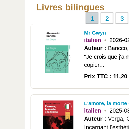
Livres bilingues
1
2
3
Mr Gwyn
italien
•
2026-0
Auteur :
Baricco
"Je crois que j'a
copier...
Prix TTC : 11,20
L'amore, la morte e
italien
•
2025-0
Auteur :
Verga, 
Incarnant l'esthé