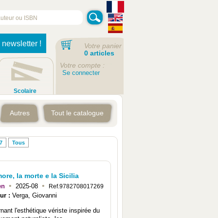
 newsletter !
Votre panier
0 articles
Votre compte :
Se connecter
Scolaire
Autres
Tout le catalogue
7
Tous
ore, la morte e la Sicilia
•
•
en
2025-08
Ref.9782708017269
ur :
Verga, Giovanni
nant l'esthétique vériste inspirée du