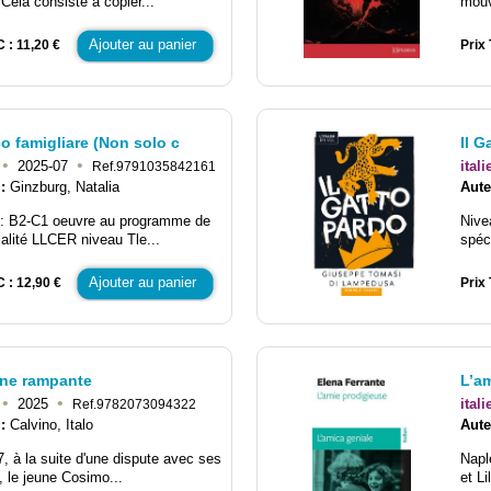
Cela consiste à copier...
mouv
Ajouter au panier
 : 11,20 €
Prix 
o famigliare (Non solo c
Il G
•
•
2025-07
itali
Ref.9791035842161
 :
Ginzburg, Natalia
Aute
 : B2-C1 oeuvre au programme de
Nive
ialité LLCER niveau Tle...
spéc
Ajouter au panier
C : 12,90 €
Prix 
one rampante
L’am
•
•
2025
itali
Ref.9782073094322
 :
Calvino, Italo
Aute
, à la suite d'une dispute avec ses
Napl
, le jeune Cosimo...
et Li