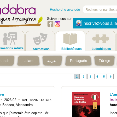
Recherche avancée
Suivez-nous sur :
Inscrivez-vous à la
rmations Adulte
Bibliothèques
Ludothèques
Animations
utsch
Italiano
العربية
Português
Türkçe
1
2
3
4
5
6
yn
L'am
•
•
2026-02
itali
Ref.9782073131416
 :
Baricco, Alessandro
Aute
is que j'aimerais être copiste. Mr
Incar