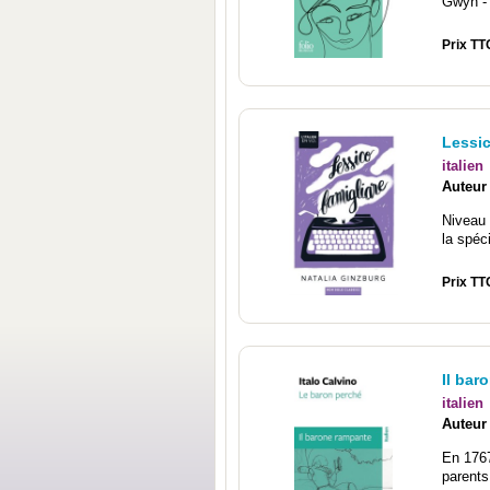
Gwyn - 
Prix TTC
Lessic
italien
Auteur
Niveau
la spéc
Prix TT
Il bar
italien
Auteur
En 1767
parents