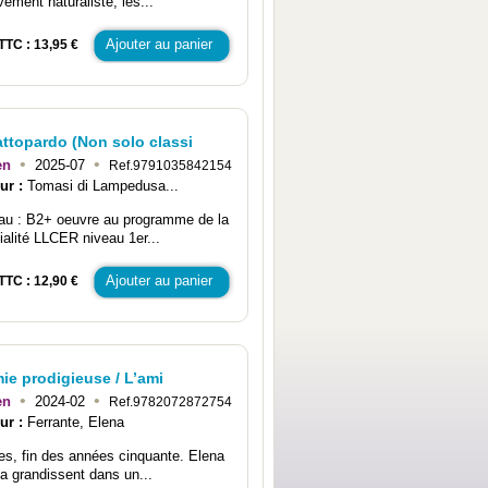
ement naturaliste, les...
Ajouter au panier
TTC : 13,95 €
attopardo (Non solo classi
•
•
en
2025-07
Ref.9791035842154
ur :
Tomasi di Lampedusa...
au : B2+ oeuvre au programme de la
ialité LLCER niveau 1er...
Ajouter au panier
TTC : 12,90 €
ie prodigieuse / L’ami
•
•
en
2024-02
Ref.9782072872754
ur :
Ferrante, Elena
es, fin des années cinquante. Elena
la grandissent dans un...