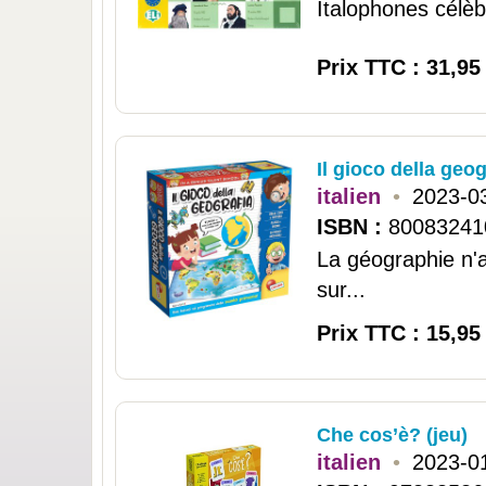
Italophones célèbr
Prix TTC : 31,95
Il gioco della geog
italien
•
2023-0
ISBN :
80083241
La géographie n'a
sur...
Prix TTC : 15,95
Che cos’è? (jeu)
italien
•
2023-0