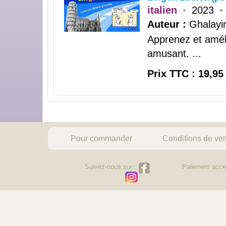
italien
•
2023
•
Auteur :
Ghalayin
Apprenez et améli
amusant. ...
Prix TTC : 19,95
Pour commander
Conditions de ve
Suivez-nous sur :
Paiement acce