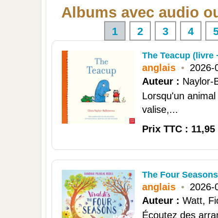
Albums avec audio o
1
2
3
4
The Teacup (livre 
anglais
•
2026-
Auteur :
Naylor-B
Lorsqu'un animal à
valise,...
Prix TTC : 11,95
The Four Seasons
anglais
•
2026-
Auteur :
Watt, F
Écoutez des arra