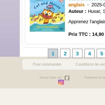
anglais
•
2025-
Auteur :
Husar, S
Apprenez l'anglai
Prix TTC : 14,90
1
2
3
4
5
Pour commander
Conditions de ve
Suivez-nous sur :
Paiement acce