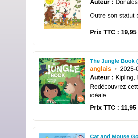
Auteur :
Donaldso
Outre son statut d
Prix TTC : 19,95
The Jungle Book (
anglais
•
2025-
Auteur :
Kipling,
Redécouvrez cette
idéale...
Prix TTC : 11,95
Cat and Mouse Go