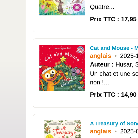
Quatre...
Prix TTC : 17,95
Cat and Mouse - 
anglais
•
2025-
Auteur :
Husar, 
Un chat et une so
non !...
Prix TTC : 14,90
A Treasury of Song
anglais
•
2025-