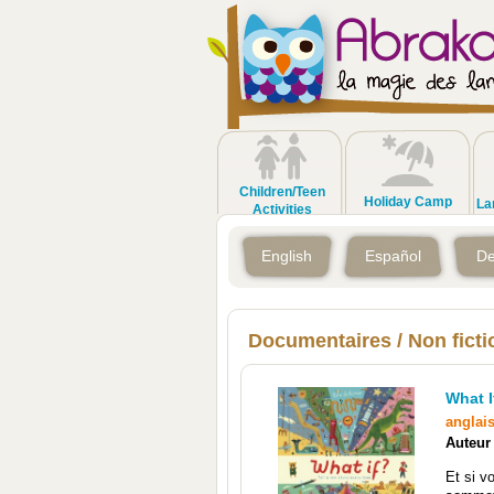
Children/Teen
Holiday Camp
La
Activities
English
Español
De
Documentaires / Non ficti
What I
anglai
Auteur
Et si v