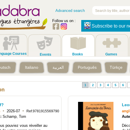
Advanced search
Follow us on :
Subscribe to our n
nguage Courses
Books
Games
Events
utsch
Italiano
العربية
Português
Türkçe
1
2
3
4
5
6
on
f?
Leo
•
•
s
2026-07
angl
Ref.9781915569790
 :
Schamp, Tom
Aute
ous pouviez vous réveiller au
Déco