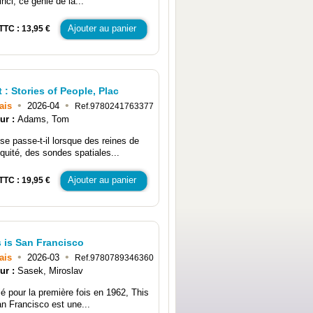
nci, ce génie de la...
Ajouter au panier
TTC : 13,95 €
 : Stories of People, Plac
•
•
ais
2026-04
Ref.9780241763377
ur :
Adams, Tom
se passe-t-il lorsque des reines de
iquité, des sondes spatiales...
Ajouter au panier
TTC : 19,95 €
s is San Francisco
•
•
ais
2026-03
Ref.9780789346360
ur :
Sasek, Miroslav
ié pour la première fois en 1962, This
an Francisco est une...