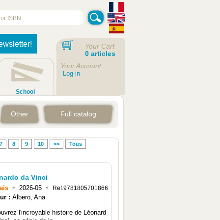
ewsletter!
Your Cart
0 articles
Your Account :
Log in
School
Other
Full catalog
7
8
9
10
>>
Tous
nardo da Vinci
•
•
ais
2026-05
Ref.9781805701866
ur :
Albero, Ana
uvrez l'incroyable histoire de Léonard