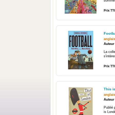
sommet 
Prix TT
Footba
anglai
Auteur
La colle
s'intére
Prix TT
This 
anglai
Auteur
Publié 
is Lond