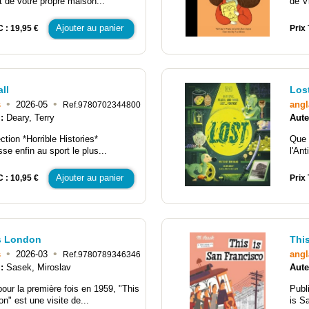
de votre propre maison...
de Vi
Ajouter au panier
C : 19,95 €
Prix 
ll
Lost
•
•
s
2026-05
angl
Ref.9780702344800
 :
Deary, Terry
Aute
ction *Horrible Histories*
Que 
sse enfin au sport le plus...
l'Ant
Ajouter au panier
C : 10,95 €
Prix 
is London
Thi
•
•
s
2026-03
angl
Ref.9780789346346
 :
Sasek, Miroslav
Aute
pour la première fois en 1959, "This
Publ
on" est une visite de...
is S