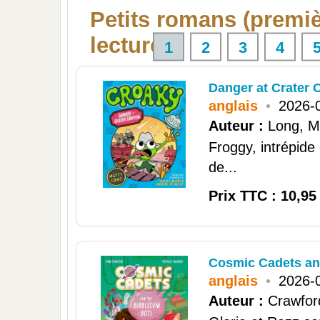
Petits romans (premi
lectures)
1
2
3
4
Danger at Crater 
anglais
•
2026-
Auteur :
Long, M
Froggy, intrépide 
de...
Prix TTC : 10,95
Cosmic Cadets an
anglais
•
2026-
Auteur :
Crawfor