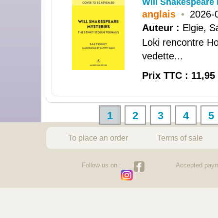
Will Shakespeare 
anglais
•
2026-
Auteur :
Elgie, 
Loki rencontre Ho
vedette...
Prix TTC : 11,95
1
2
3
4
5
To place an order
Terms of sale
Follow us on :
Accepted paym