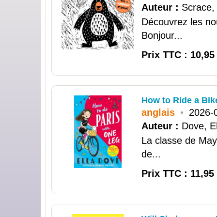
Auteur :
Scrace,
Découvrez les nou
Bonjour...
Prix TTC : 10,95
How to Ride a Bik
anglais
•
2026-
Auteur :
Dove, El
La classe de Maya
de...
Prix TTC : 11,95