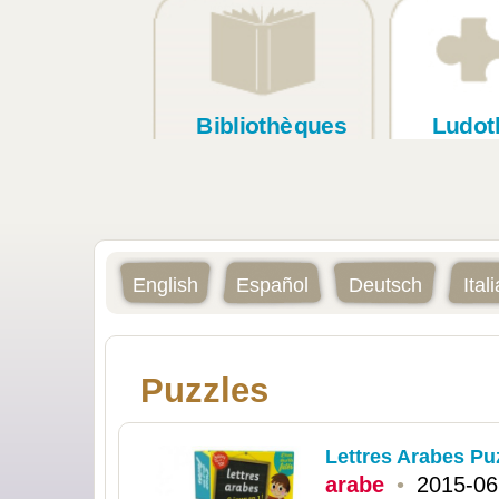
Bibliothèques
Ludot
English
Español
Deutsch
Ital
Puzzles
Lettres Arabes Pu
arabe
•
2015-06