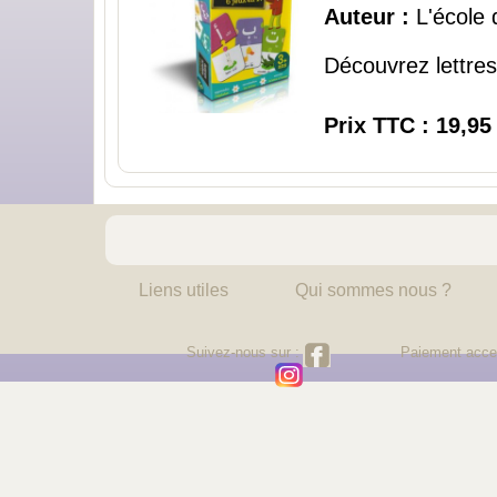
Auteur :
L'école d
Découvrez lettres 
Prix TTC : 19,95
Liens utiles
Qui sommes nous ?
Suivez-nous sur :
Paiement acce