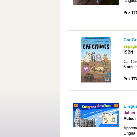
langues
Prix TT
Cat Cr
espagn
ISBN :
Cat Cri
8 ans e
Prix TT
Lingua
italien
Auteur
Apprene
Lingua 