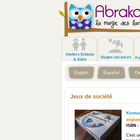
Ateliers Enfants
Stages vacances
Fo
& Ados
English
Español
De
Jeux de société
Komun
anglai
ISBN :
C'est u