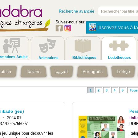
Recherche avancée
Suivez-nous sur :
Inscrivez-vous à la
rmations Adulte
Bibliothèques
Ludothèques
Animations
utsch
Italiano
العربية
Português
Türkçe
1
2
3
4
5
Tous
ikado (jeu)
Pers
•
s
2024-01
itali
3770025755007
ISB
n jeu unique pour découvrir les
Ital