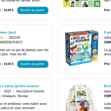
 du monde en famille, entre...
très 
Ajouter au panier
C : 39,95 €
Prix 
imes (jeu)
Il g
•
ol
2023-05
itali
4005556763672
ISB
mes est un jeu de plateau pour les
La g
t plus, mais les 40...
amus
Ajouter au panier
C : 19,95 €
Prix 
 Ludica (petite version
EnVo
•
•
2023
itali
Ref.4260147020040
 :
Ghalayini, Nicolas
ISB
z et améliorez votre italien avec
Ludu
Ludica en vous amusant. ...
ital