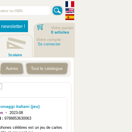
 newsletter !
Votre panier
0 articles
Votre compte :
Se connecter
Scolaire
Autres
Tout le catalogue
onaggi italiani (jeu)
•
en
2023-08
N :
9788853630063
ophones célèbres est un jeu de cartes