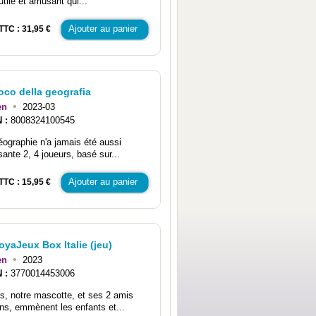
utile et amusant qui...
Ajouter au panier
TTC : 31,95 €
ioco della geografia
•
en
2023-03
N :
8008324100545
éographie n'a jamais été aussi
ante 2, 4 joueurs, basé sur...
Ajouter au panier
TTC : 15,95 €
yaJeux Box Italie (jeu)
•
en
2023
N :
3770014453006
s, notre mascotte, et ses 2 amis
iens, emmènent les enfants et...