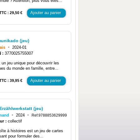
mble ? Attention, plus vous êtes...
Ajouter au panier
TTC : 29,50 €
unikado (jeu)
•
ais
2024-01
N :
3770025755007
t un jeu unique pour découvrir les
ues du monde en famille, entre...
Ajouter au panier
TTC : 39,95 €
Erzählwerkstatt (jeu)
•
•
emand
2024
Ref.9788853629999
ur :
collectif
oîte à histoires est un jeu de cartes
ant pour formuler des...