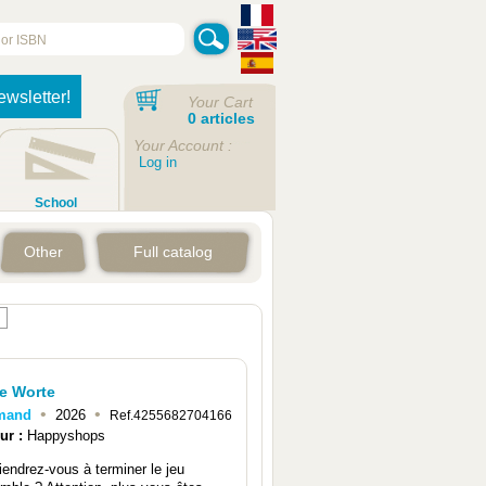
ewsletter!
Your Cart
0 articles
Your Account :
Log in
School
Other
Full catalog
re Worte
•
•
emand
2026
Ref.4255682704166
ur :
Happyshops
iendrez-vous à terminer le jeu