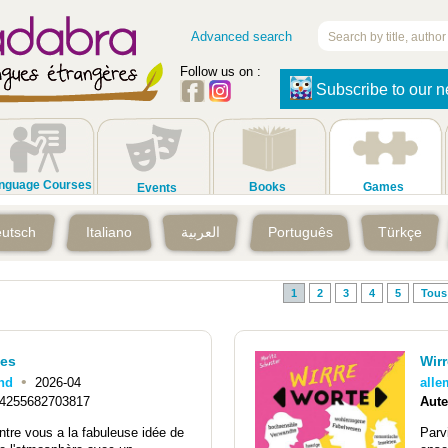
Advanced search
Follow us on :
Subscribe to our n
nguage Courses
Books
Games
Events
utsch
Italiano
العربية
Português
Türkçe
1
2
3
4
5
Tous
ies
Wir
•
nd
2026-04
all
4255682703817
Aute
entre vous a la fabuleuse idée de
Parv