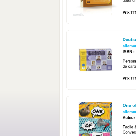
détendr
Prix TT
Deuts
allema
ISBN :
Personn
de carte
Prix TT
One o
allema
Auteur
Facile à
Conver