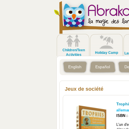
Children/Teen
Holiday Camp
La
Activities
English
Español
De
Jeux de société
Troph
allema
ISBN :
L'un d'