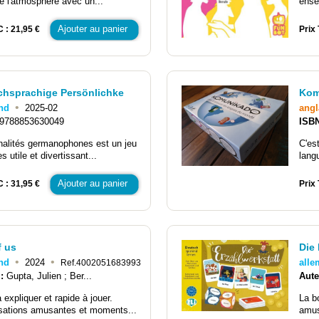
e l'atmosphère avec un...
ense
Ajouter au panier
C : 21,95 €
Prix 
chsprachige Persönlichke
Kom
•
nd
2025-02
angl
9788853630049
ISB
alités germanophones est un jeu
C'es
s utile et divertissant...
lang
Ajouter au panier
C : 31,95 €
Prix 
f us
Die 
•
•
nd
2024
all
Ref.4002051683993
 :
Gupta, Julien ; Ber...
Aute
 expliquer et rapide à jouer.
La b
sations amusantes et moments...
amus