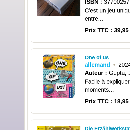
ISBN :
37700257
C'est un jeu uniq
entre...
Prix TTC : 39,95
One of us
allemand
•
202
Auteur :
Gupta, J
Facile à explique
moments...
Prix TTC : 18,95
Die Erzählwerkstat