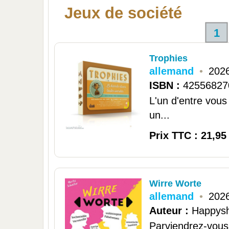
Jeux de société
1
Trophies
allemand
•
2026
ISBN :
42556827
L'un d'entre vous
un...
Prix TTC : 21,95
Wirre Worte
allemand
•
202
Auteur :
Happys
Parviendrez-vous 