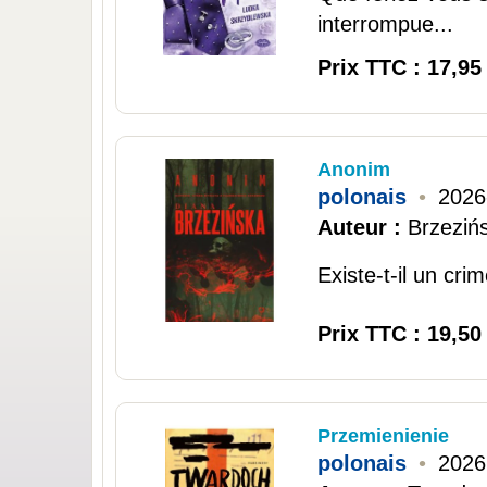
interrompue...
Prix TTC : 17,95
Anonim
polonais
•
2026
Auteur :
Brzeziń
Existe-t-il un cri
Prix TTC : 19,50
Przemienienie
polonais
•
2026