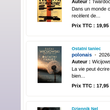
Auteur :
Twardoc
Dans un monde où
recèlent de...
Prix TTC : 19,95
Ostatni taniec
polonais
•
2026
Auteur :
Wicijows
La vie peut écrir
bien...
Prix TTC : 17,95
Dziennik Nel