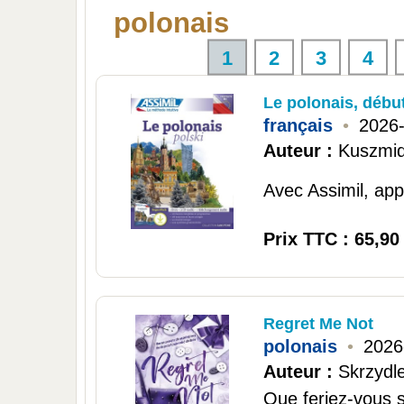
polonais
1
2
3
4
Le polonais, débu
français
•
2026
Auteur :
Kuszmid
Avec Assimil, appr
Prix TTC : 65,90
Regret Me Not
polonais
•
2026
Auteur :
Skrzydl
Que feriez-vous s