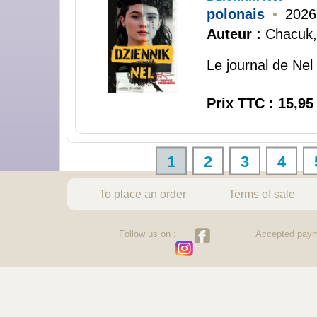
polonais
•
2026
Auteur :
Chacuk,
Le journal de Nel 
Prix TTC : 15,95
1
2
3
4
To place an order
Terms of sale
Follow us on :
Accepted paym