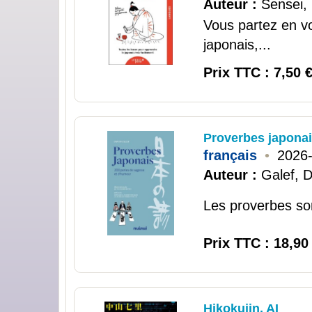
Auteur :
Sensei,
Vous partez en v
japonais,...
Prix TTC : 7,50 
Proverbes japonai
français
•
2026
Auteur :
Galef, D
Les proverbes son
Prix TTC : 18,90
Hikokujin, AI