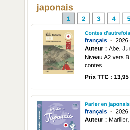
japonais
1
2
3
4
Contes d'autrefois
français
•
2026
Auteur :
Abe, Ju
Niveau A2 vers B
contes...
Prix TTC : 13,95
Parler en japonai
français
•
2026
Auteur :
Marilier,