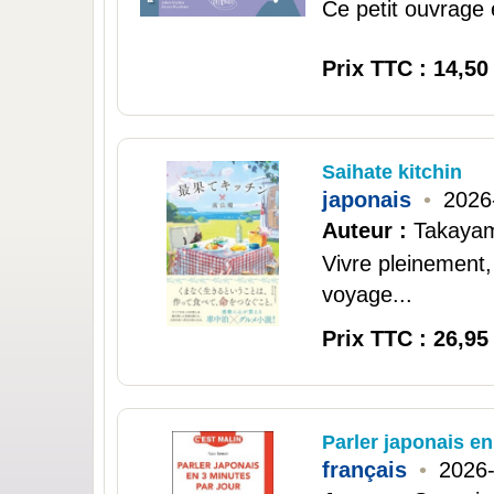
Ce petit ouvrage e
Prix TTC : 14,50
Saihate kitchin
japonais
•
2026
Auteur :
Takayam
Vivre pleinement,
voyage...
Prix TTC : 26,95
Parler japonais en
français
•
2026