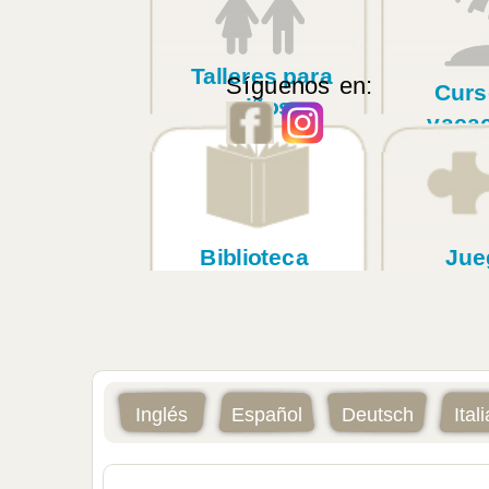
Talleres para
Síguenos en:
Curs
niños
vaca
Biblioteca
Jue
Inglés
Español
Deutsch
Ital