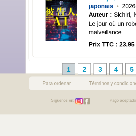
japonais
•
2026
Auteur :
Sichiri
Le jour où un rob
malveillance...
Prix TTC : 23,95
1
2
3
4
5
Para ordenar
Términos y condicion
Síguenos en:
Pago aceptado