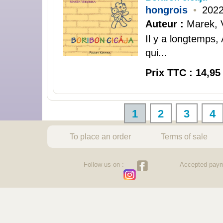
hongrois
•
202
Auteur :
Marek, 
Il y a longtemps, 
qui...
Prix TTC : 14,95
1
2
3
4
To place an order
Terms of sale
Follow us on :
Accepted paym