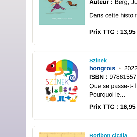
Auteur :
Berg, Ju
Dans cette histoi
Prix TTC : 13,95
Szinek
hongrois
•
2022
ISBN :
97861557
Que se passe-t-i
Pourquoi le...
Prix TTC : 16,95
Boribon cicája