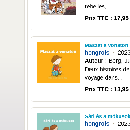
rebelles,...
Prix TTC : 17,95
Maszat a vonaton
hongrois
•
202
Auteur :
Berg, Ju
Deux histoires de
voyage dans...
Prix TTC : 13,95
Sári és a mókuso
hongrois
•
202