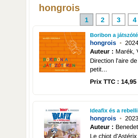
hongrois
1
2
3
4
Boribon a játszót
hongrois
•
202
Auteur :
Marék, 
Direction l'aire 
petit...
Prix TTC : 14,95
Ideafix és a rebell
hongrois
•
202
Auteur :
Benedett
Le chiot d'Astéri