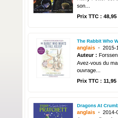
son...
Prix TTC : 48,95
The Rabbit Who Wa
anglais
•
2015-
Auteur :
Forssen 
Avez-vous du mal 
ouvrage...
Prix TTC : 11,95
Dragons At Crumbl
anglais
•
2014-