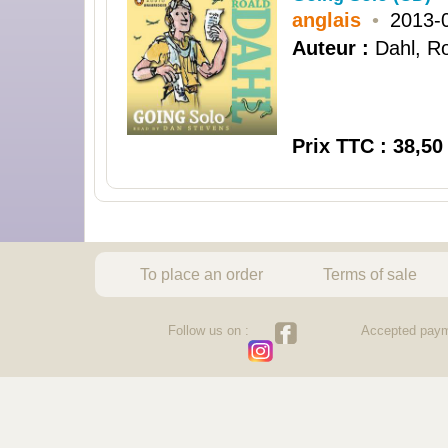
anglais
•
2013-
Auteur :
Dahl, R
Prix TTC : 38,50
To place an order
Terms of sale
Follow us on :
Accepted paym