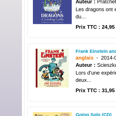
Auteur :
Pratchet
Les dragons ont e
du...
Prix TTC : 24,95
Frank Einstein an
anglais
•
2014-
Auteur :
Scieszk
Lors d'une expéri
deux...
Prix TTC : 31,95
Going Solo (CD)