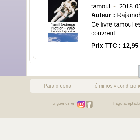
tamoul
•
2018-0
Auteur :
Rajamoh
Ce livre tamoul es
couvrent...
Prix TTC : 12,95
Para ordenar
Términos y condicion
Síguenos en:
Pago aceptado