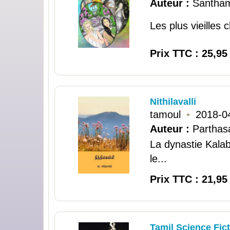
Auteur :
Santha
Les plus vieilles
Prix TTC : 25,95
Nithilavalli
tamoul
•
2018-0
Auteur :
Parthas
La dynastie Kala
le...
Prix TTC : 21,95
Tamil Science Fict