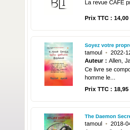
La revue CAFE pro
Prix TTC : 14,00
Soyez votre propre
tamoul
•
2022-1
Auteur :
Allen, 
Ce livre se comp
homme le...
Prix TTC : 18,95
The Daemon Secre
tamoul
•
2018-0