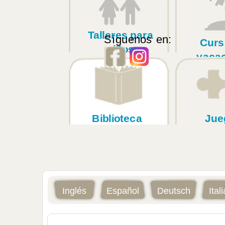
Talleres para
Síguenos en:
Curs
niños
vaca
Biblioteca
Jue
Inglés
Español
Deutsch
Ital