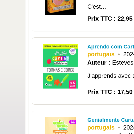
C'est...
Prix TTC : 22,95
Aprendo com Carta
portugais
•
202
Auteur :
Esteves
J'apprends avec de
Prix TTC : 17,50
Genialmente Cart
portugais
•
202