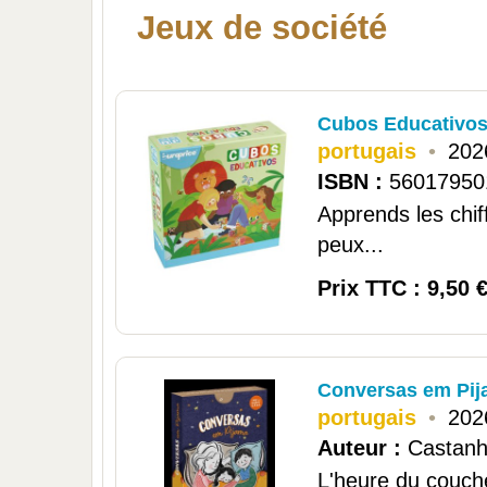
Jeux de société
Cubos Educativo
portugais
•
202
ISBN :
56017950
Apprends les chif
peux...
Prix TTC : 9,50 
Conversas em Pi
portugais
•
202
Auteur :
Castanhe
L'heure du couche