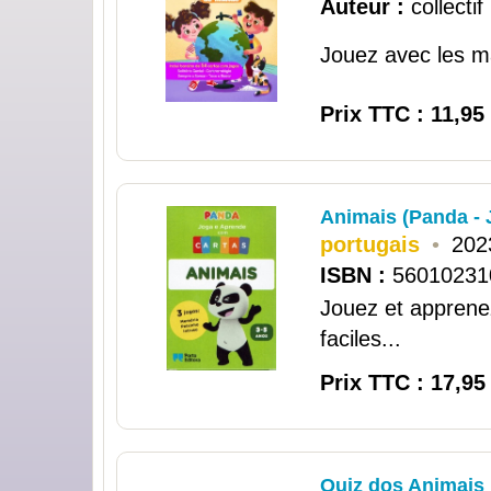
Auteur :
collectif
Jouez avec les mat
Prix TTC : 11,95
Animais (Panda - 
portugais
•
202
ISBN :
56010231
Jouez et apprene
faciles...
Prix TTC : 17,95
Quiz dos Animais