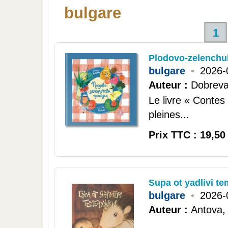
bulgare
1
Plodovo-zelenchuk
bulgare
•
2026-
Auteur :
Dobreva
Le livre « Contes 
pleines...
Prix TTC : 19,50
Supa ot yadlivi t
bulgare
•
2026-
Auteur :
Antova,