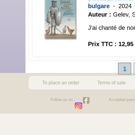
bulgare
•
2024
Auteur :
Gelev, S
J’ai chanté de no
Prix TTC : 12,95
1
To place an order
Terms of sale
Follow us on :
Accepted paym