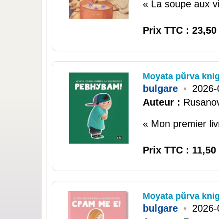
« La soupe aux vi
Prix TTC : 23,50
Moyata pŭrva knig
bulgare
•
2026-
Auteur :
Rusanova
« Mon premier livr
Prix TTC : 11,50
Moyata pŭrva knig
bulgare
•
2026-