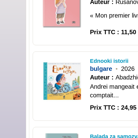
Auteur :
Rusanova
« Mon premier livr
Prix TTC : 11,50
Ednooki istorii
bulgare
•
2026
Auteur :
Abadzhie
Andrei mangeait e
comptait...
Prix TTC : 24,95
Balada za samozva