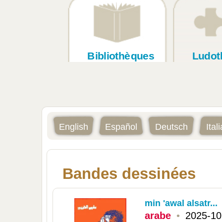
Bibliothèques
Ludot
English
Español
Deutsch
Ital
Bandes dessinées
min 'awal alsatr...
arabe
•
2025-10