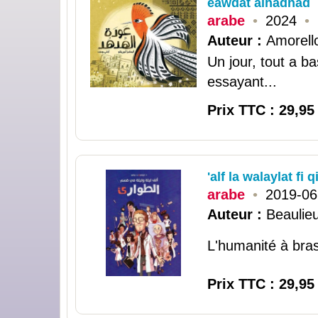
eawdat alhadhad
arabe
•
2024
•
Auteur :
Amorell
Un jour, tout a b
essayant...
Prix TTC : 29,95
'alf la walaylat fi 
arabe
•
2019-06
Auteur :
Beaulieu
L'humanité à bras
Prix TTC : 29,95