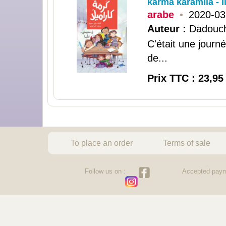
karma karamila - l
arabe
•
2020-03
Auteur :
Dadouch
C'était une journ
de...
Prix TTC : 23,95
To place an order
Terms of sale
Follow us on :
Accepted paym