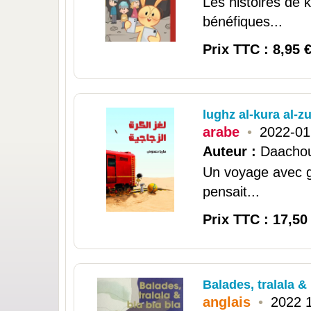
Les histoires de k
bénéfiques...
Prix TTC : 8,95 
lughz al-kura al-zu
arabe
•
2022-01
Auteur :
Daachou
Un voyage avec g
pensait...
Prix TTC : 17,50
Balades, tralala & 
anglais
•
2022 