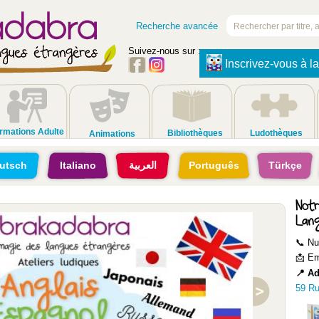
Recherche avancée
Suivez-nous sur :
Inscrivez-vous à la
rmations Adulte
Bibliothèques
Ludothèques
Animations
utsch
Italiano
العربية
Português
Türkçe
Notr
Lan
📞 Nu
📩 Em
📍 Ad
59 Ru