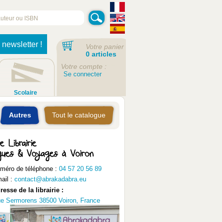
 newsletter !
Votre panier
0 articles
Votre compte :
Se connecter
Scolaire
Autres
Tout le catalogue
e Librairie
gues & Voyages à Voiron
méro de téléphone :
04 57 20 56 89
ail :
contact@abrakadabra.eu
resse de la librairie :
e Sermorens 38500 Voiron, France