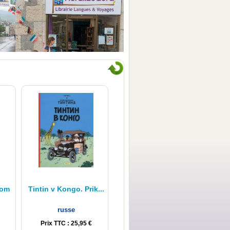
Découvrez nous !
dom
Tintin v Kongo. Prik...
russe
Prix TTC : 25,95 €