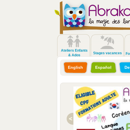
Ateliers Enfants
Stages vacances
Fo
& Ados
English
Español
De