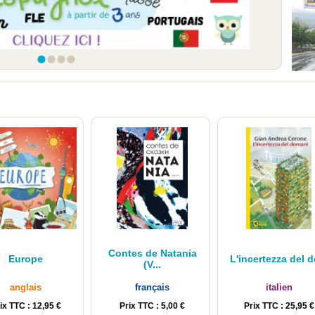
1
2
3
4
Contes de Natania
Europe
L'incertezza del 
(V...
anglais
français
italien
ix TTC : 12,95 €
Prix TTC : 5,00 €
Prix TTC : 25,95 €