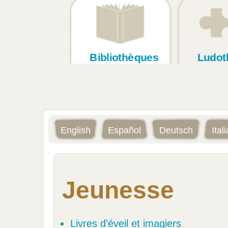
Bibliothèques
Ludot
English
Español
Deutsch
Ital
Jeunesse
Livres d'éveil et imagiers