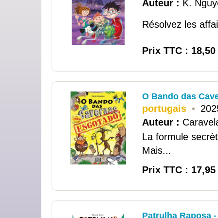
Auteur :
K. Nguy
Résolvez les affai
Prix TTC : 18,50
O Bando das Cave
portugais
•
202
Auteur :
Caravel
La formule secrèt
Mais...
Prix TTC : 17,95
Patrulha Raposa - 