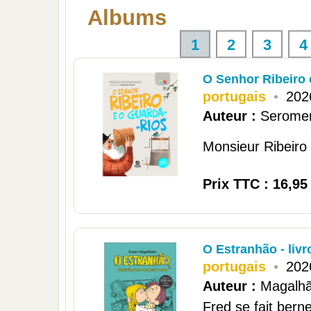
Albums
1
2
3
4
O Senhor Ribeiro 
portugais
•
202
Auteur :
Serome
Monsieur Ribeiro a 
Prix TTC : 16,95
O Estranhão - livr
portugais
•
202
Auteur :
Magalhã
Fred se fait bern