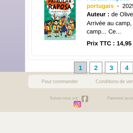
portugais
•
202
Auteur :
de Olive
Arrivée au camp,
camp... Ce...
Prix TTC : 14,95
1
2
3
4
Pour commander
Conditions de ve
Suivez-nous sur :
Paiement acce